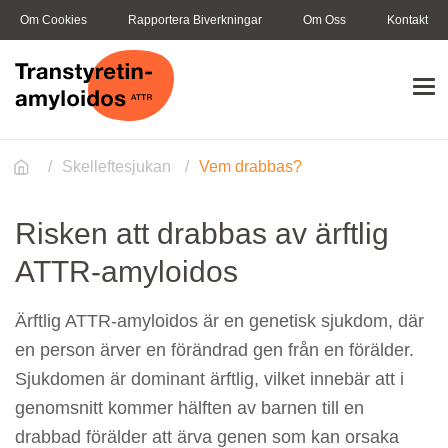
Hoppa
Om Cookies
Rapportera Biverkningar
Om Oss
Kontakt
till
huvudinnehåll
Skellefteå
disease
/
Skelleftesjukan
/
Vem drabbas?
Risken att drabbas av ärftlig
ATTR-amyloidos
Ärftlig ATTR-amyloidos är en genetisk sjukdom, där
en person ärver en förändrad gen från en förälder.
Sjukdomen är dominant ärftlig, vilket innebär att i
genomsnitt kommer hälften av barnen till en
drabbad förälder att ärva genen som kan orsaka