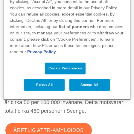
sjukdomen efter 60 års ålder. .
By clicking "Accept All", you consent to the use of all
cookies, as described in more detail in our Privacy Policy.
You can refuse all cookies, except essential cookies, by
Ärftlig ATTR-amyloidos förekommer över hela
clicking "Decline All" or by closing this banner. For more
världen men är vanligare i vissa avgränsade
information, including our
list of partners
who drop cookies
områden som exempelvis norra Sverige, norra
on our site, to manage your preferences or to withdraw your
consent, please click on “Cookie Preferences”. To learn
Portugal, Brasilien och Japan. I Sverige kallas den
more about how Pfizer uses these technologies, please
ibland för Skelleftesjukan för att de flesta med
read our
Privacy Policy
.
sjukdomen finns i trakten av Skellefteå och Piteå.
Cookie Preferences
Man uppskattar att sjukdomen finns hos 10–20
personer per miljon invånare i hela Sverige,
Reject All
Accept All
motsvarande siffra för Norrbotten och Västerbotten
är cirka 50 per 100 000 invånare. Detta motsvarar
totalt cirka 450 personer i Sverige.
ÄRFTLIG ATTR-AMYLOIDOS