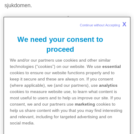
sjukdomen.
Det är viktigt att komma ihåg att även när
X
Continue without Accepting 
förändrade gener förs vidare är det inte säkert att
det leder till sjukdom:
We need your consent to
proceed
Vid 60 års ålder har cirka 30 procent av de som bär
på genen utvecklat sjukdomen.
We and/or our partners use cookies and other similar
technologies (“cookies”) on our website. We use
essential
Vid 90 års ålder har cirka 70 procent som bär på
cookies to ensure our website functions properly and to
genen utvecklat sjukdomen.
keep it secure and these are always on. If you consent
(where applicable), we (and our partners), use
analytics
cookies to measure website use, to learn what content is
Det här är statistik som gäller en större grupp. För
most useful to users and to help us improve our site. If you
en enskild person är det inte möjligt att förutsäga om
consent, we and our partners use
marketing
cookies to
eller när symtomen på sjukdomen kommer att visa
help us share content with you that you may find interesting
and relevant, including for targeted advertising and on
sig. En del får de första symtomen redan i ung
social media.
vuxen ålder, men det är vanligare att få symtom på